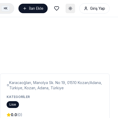
İlan Ekle
Giriş Yap
⌘K
Toggle theme
Karacaoğlan, Manolya Sk. No 19, 01510 Kozan/Adana,
Türkiye, Kozan, Adana, Türkiye
KATEGORILER
Lise
0.0
(
0
)