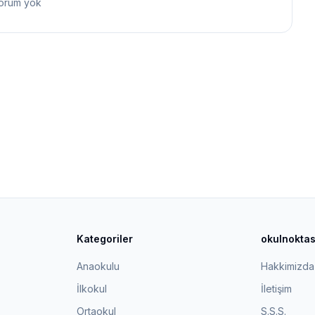
orum yok
Kategoriler
okulnokta
Anaokulu
Hakkimizda
İlkokul
İletişim
Ortaokul
S.S.S.